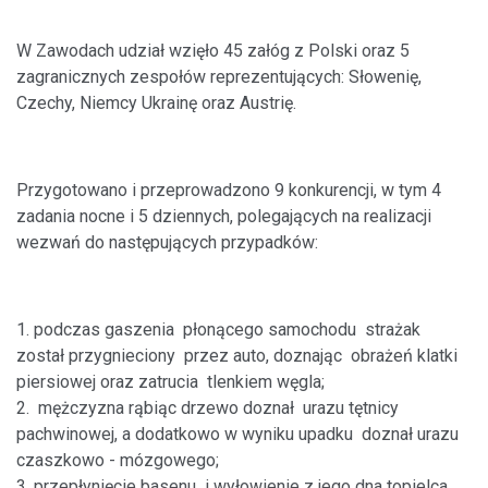
W Zawodach udział wzięło 45 załóg z Polski oraz 5
zagranicznych zespołów reprezentujących: Słowenię,
Czechy, Niemcy Ukrainę oraz Austrię.
Przygotowano i przeprowadzono 9 konkurencji, w tym 4
zadania nocne i 5 dziennych, polegających na realizacji
wezwań do następujących przypadków:
1.
podczas gaszenia płonącego s
a
mochodu strażak
został
przygnieciony przez auto, doznając obrażeń klatki
piersiowej oraz zatrucia tlenkiem węgla;
2.
mężczyzna rąbiąc drzewo doznał urazu tętnicy
pachwinowej, a dodatkowo w wyniku upadku doznał urazu
czaszkowo - mózgowego;
3.
przepłynięcie basenu i wyłowienie z jego dna topielca