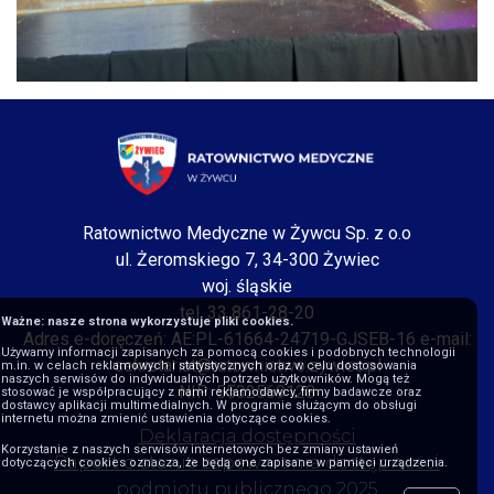
Ratownictwo Medyczne w Żywcu Sp. z o.o
ul. Żeromskiego 7, 34-300 Żywiec
woj. śląskie
tel. 33 861-28-20
Ważne: nasze strona wykorzystuje pliki cookies.
Adres e-doręczeń: AE:PL-61664-24719-GJSEB-16 e-mail:
Używamy informacji zapisanych za pomocą cookies i podobnych technologii
sekretariat@ratownictwo.zywiec.pl
m.in. w celach reklamowych i statystycznych oraz w celu dostosowania
naszych serwisów do indywidualnych potrzeb użytkowników. Mogą też
NIP: 5532569128
stosować je współpracujący z nami reklamodawcy, firmy badawcze oraz
dostawcy aplikacji multimedialnych. W programie służącym do obsługi
internetu można zmienić ustawienia dotyczące cookies.
Deklaracja dostępności
Korzystanie z naszych serwisów internetowych bez zmiany ustawień
Raport o stanie zapewniania dostępności
dotyczących cookies oznacza, że będą one zapisane w pamięci urządzenia.
podmiotu publicznego 2025